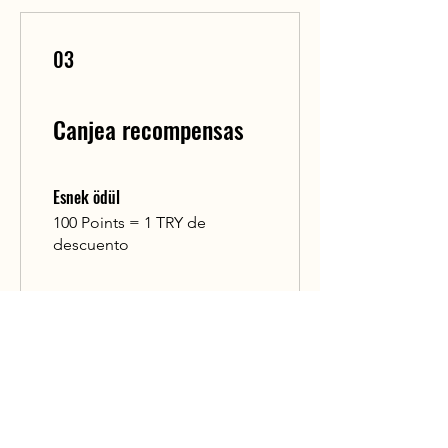
03
Canjea recompensas
Esnek ödül
100 Points = 1 TRY de
descuento
Tüm etkinliklerde %10 indirim
1000 Points = 10% de
descuento en todas las
entradas
Tüm abonelik planlarında %10
indirim