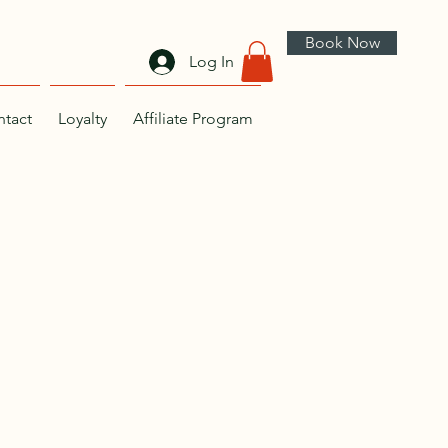
Book Now
Log In
tact
Loyalty
Affiliate Program