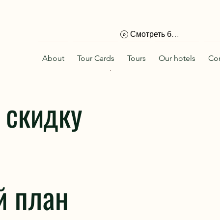
Смотреть баллы
About
Tour Cards
Tours
Our hotels
Con
 скидку
й план