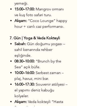
yemeği.
15:00–17:00:
Mangrov ormanı
ve kuş foto safari turu.
Akşam:
“Coco Lounge” happy
hour + canlı caz performansı.
7. Gün | Yoga & Veda Kokteyli
Sabah:
Gün doğumu yogası –
sahil kenarında rehber
eşliğinde.
08:30–10:00:
“Brunch by the
Sea” açık büfe.
10:00–16:00:
Serbest zaman –
plaj, havuz, mini bar.
16:00–17:30:
Souvenir atölyesi –
el yapımı deniz kabuğu
kolyeler.
Akşam:
Veda kokteyli “Hasta
Pronto” + dans şovu.