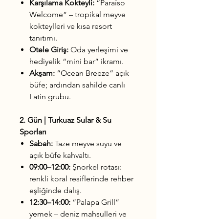
Karşılama Kokteyli:
“Paraíso
Welcome” – tropikal meyve
kokteylleri ve kısa resort
tanıtımı.
Otele Giriş:
Oda yerleşimi ve
hediyelik “mini bar” ikramı.
Akşam:
“Ocean Breeze” açık
büfe; ardından sahilde canlı
Latin grubu.
2. Gün | Turkuaz Sular & Su
Sporları
Sabah:
Taze meyve suyu ve
açık büfe kahvaltı.
09:00–12:00:
Şnorkel rotası:
renkli koral resiflerinde rehber
eşliğinde dalış.
12:30–14:00:
“Palapa Grill”
yemek – deniz mahsulleri ve