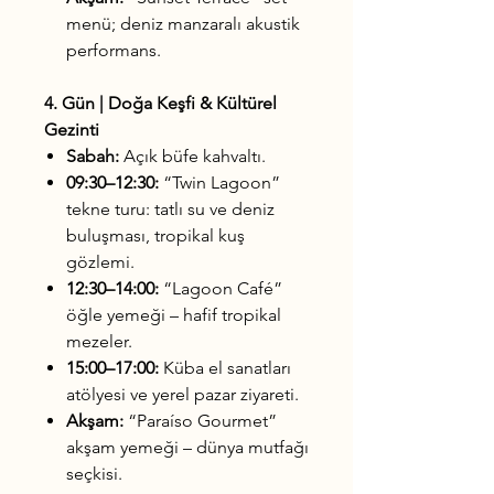
menü; deniz manzaralı akustik
performans.
4. Gün | Doğa Keşfi & Kültürel
Gezinti
Sabah:
Açık büfe kahvaltı.
09:30–12:30:
“Twin Lagoon”
tekne turu: tatlı su ve deniz
buluşması, tropikal kuş
gözlemi.
12:30–14:00:
“Lagoon Café”
öğle yemeği – hafif tropikal
mezeler.
15:00–17:00:
Küba el sanatları
atölyesi ve yerel pazar ziyareti.
Akşam:
“Paraíso Gourmet”
akşam yemeği – dünya mutfağı
seçkisi.