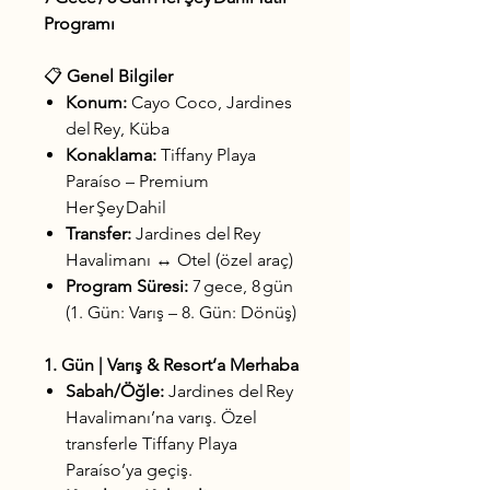
Programı
📋
Genel Bilgiler
Konum:
Cayo Coco, Jardines
del Rey, Küba
Konaklama:
Tiffany Playa
Paraíso – Premium
Her Şey Dahil
Transfer:
Jardines del Rey
Havalimanı ↔ Otel (özel araç)
Program Süresi:
7 gece, 8 gün
(1. Gün: Varış – 8. Gün: Dönüş)
1. Gün | Varış & Resort’a Merhaba
Sabah/Öğle:
Jardines del Rey
Havalimanı’na varış. Özel
transferle Tiffany Playa
Paraíso’ya geçiş.