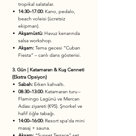
tropikal salatalar.
14:30–17:00:
Kano, pedalo,
beach voleisi (ücretsiz
ekipman).
Akşamüstü:
Havuz kenarında
salsa workshop.
Akşam:
Tema gecesi “Cuban
Fiesta” – canlı dans gösterisi.
3. Gün | Katamaran & Kuş Cenneti
(Ekstra Opsiyon)
Sabah:
Erken kahvaltı.
08:30–13:00:
Katamaran turu –
Flamingo Lagünü ve Mercan
Adası ziyareti (€95). Şnorkel ve
hafif öğle tabağı.
14:00–16:00:
Resort spa’da mini
masaj + sauna.
Akşam:
“Sunset Terrace” set