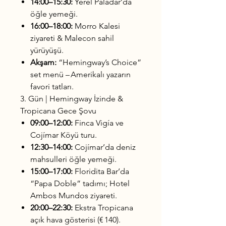
14:00–15:30:
Yerel Paladar’da
öğle yemeği.
16:00–18:00:
Morro Kalesi
ziyareti & Malecon sahil
yürüyüşü.
Akşam:
“Hemingway’s Choice”
set menü – Amerikalı yazarın
favori tatları.
3. Gün | Hemingway İzinde &
Tropicana Gece Şovu
09:00–12:00:
Finca Vigía ve
Cojímar Köyü turu.
12:30–14:00:
Cojímar’da deniz
mahsulleri öğle yemeği.
15:00–17:00:
Floridita Bar’da
“Papa Doble” tadımı; Hotel
Ambos Mundos ziyareti.
20:00–22:30:
Ekstra Tropicana
açık hava gösterisi (€ 140).