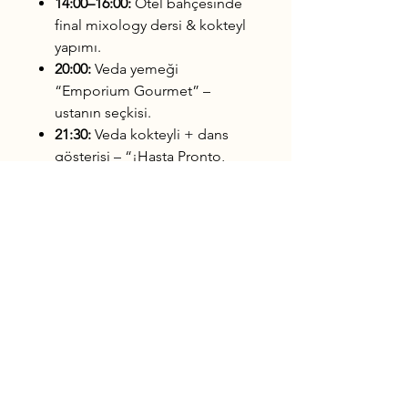
14:00–16:00:
Otel bahçesinde
final mixology dersi & kokteyl
yapımı.
20:00:
Veda yemeği
“Emporium Gourmet” –
ustanın seçkisi.
21:30:
Veda kokteyli + dans
gösterisi – “¡Hasta Pronto,
Havana!”
8. Gün | Dönüş
08:00–10:00:
Kahvaltı ve
odaların boşaltılması.
10:30:
Jose Martí
Havalimanı’na özel transfer.
Öğle/İkindi:
Havana’dan
İstanbul’a dönüş uçuşu.
✔️ Her Şey Dahil Kapsamı
7 gece lüks konaklama (oda &
tüm öğünler)