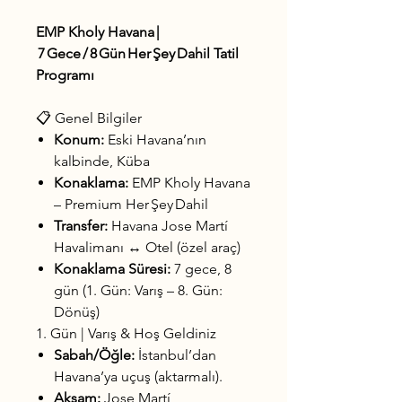
EMP Kholy Havana |
7 Gece / 8 Gün Her Şey Dahil Tatil
Programı
📋 Genel Bilgiler
Konum:
Eski Havana’nın
kalbinde, Küba
Konaklama:
EMP Kholy Havana
– Premium Her Şey Dahil
Transfer:
Havana Jose Martí
Havalimanı ↔ Otel (özel araç)
Konaklama Süresi:
7 gece, 8
gün (1. Gün: Varış – 8. Gün:
Dönüş)
1. Gün | Varış & Hoş Geldiniz
Sabah/Öğle:
İstanbul’dan
Havana’ya uçuş (aktarmalı).
Akşam:
Jose Martí