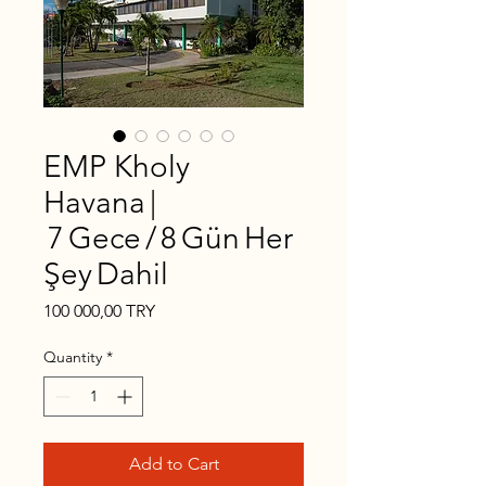
EMP Kholy
Havana |
7 Gece / 8 Gün Her
Şey Dahil
Price
100 000,00 TRY
Quantity
*
Add to Cart